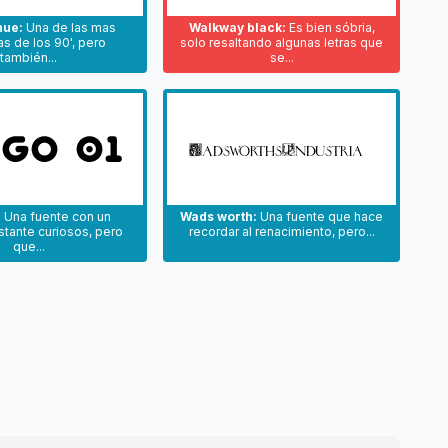
nue:
Una de las mas
Walkway black:
Es bien sóbria,
as de los 90', pero
solo resaltando algunas letras que
también...
se...
:
Una fuente con un
Wads worth:
Una fuente que hace
tante curiosos, pero
recordar al renacimiento, pero...
que...