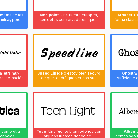
e:
Una de las
Non point:
Una fuente europea,
Mouser Ou
ilitar, pero
con dotes conservadores, que...
forma clásic
 letra muy
Speed Line:
No estoy bien seguro
Ghost wr
e inclinación
de que tendrá que ver con su...
suficiente
i como otra
Teen:
Una fuente bien redonda con
Albema
onocida...
algunos lugares donde se...
demasiado f