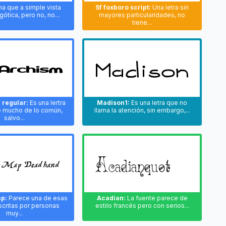
a que a simple vista
Sf foxboro script:
Una letra sin
gótica, pero no, no...
mayores particularidades, no
tiene...
 regular:
Es una lertra
Madison1:
Es una letra que no
e mucho de lo común,
llama la atención, sin embargo,...
salvo...
p:
Parece una de esas
Acadian:
La fuente parece de
scritas por personas
estilo francés pero con serios...
muy...