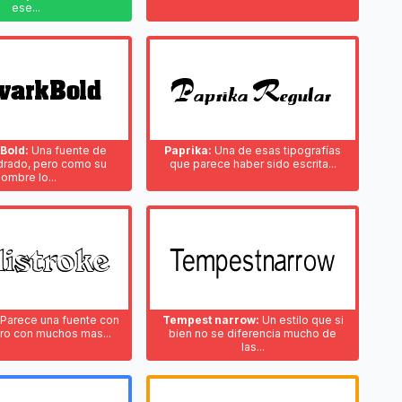
ese...
Bold:
Una fuente de
Paprika:
Una de esas tipografías
adrado, pero como su
que parece haber sido escrita...
nombre lo...
Parece una fuente con
Tempest narrow:
Un estilo que si
ro con muchos mas...
bien no se diferencia mucho de
las...