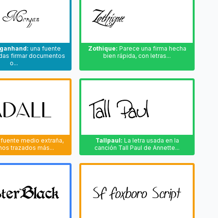
ganhand:
una fuente
Zothique:
Parece una firma hecha
odas firmar documentos
bien rápida, con letras...
o...
fuente medio extraña,
Tallpaul:
La letra usada en la
nos trazados más...
canción Tall Paul de Annette...