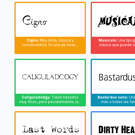
Cigno:
Muy linda, clásica y
Musicals:
Una tipogr
conservadora. Es una de esas...
clásica que puede ser
Caliguladodgy:
Tiene trazados
Bastardus sans:
Una
muy finos, pero peculiarmente, la...
más a todas las fami