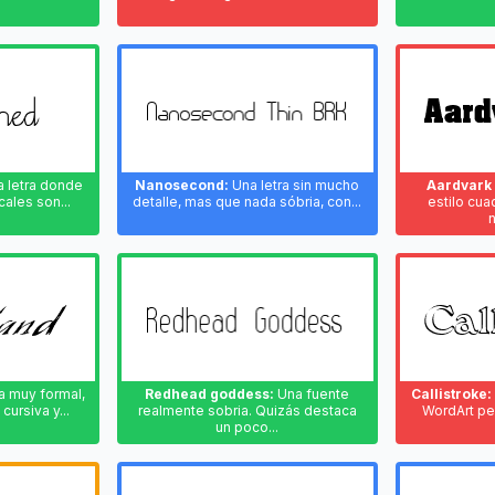
 letra donde
Nanosecond:
Una letra sin mucho
Aardvark 
cales son...
detalle, mas que nada sóbria, con...
estilo cu
a muy formal,
Redhead goddess:
Una fuente
Callistroke:
cursiva y...
realmente sobria. Quizás destaca
WordArt pe
un poco...