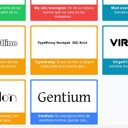
 letra de las
My old remington:
Es de la clásica
Mad ave
alen de lo...
fuente que se veia en las
llamativ
máquinas...
ece de las
Typewrong:
Si uno la mira a simple
Virgo01
en en los
vista parece la fuente que...
nombre bas
ornada, con
Gentium:
Es una típica letra de
ar que...
escritura normal, quizás con...