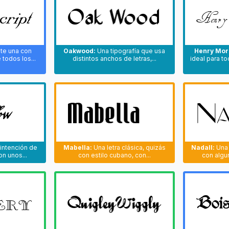
te una con
Oakwood:
Una tipografía que usa
Henry Mor
todos los...
distintos anchos de letras,...
ideal para t
 intención de
Mabella:
Una letra clásica, quizás
Nadall:
Una 
on unos...
con estilo cubano, con...
con algu