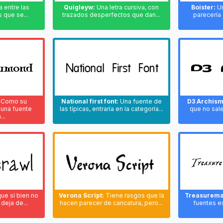
 entre las
Quigleyw:
Una letra cursiva, con
Boister:
Un
 que se...
trazados desperfectos que dan...
parecería 
Como su
National first font:
Una fuente de
D3 Archism
 una fuente
las típicas, entraría en la categoría...
que no sal
...
que si bien no
Verona Script:
Tiene rasgos que la
Treasurema
 deja de...
hacen parecer de caricatura, pero...
fuentes e