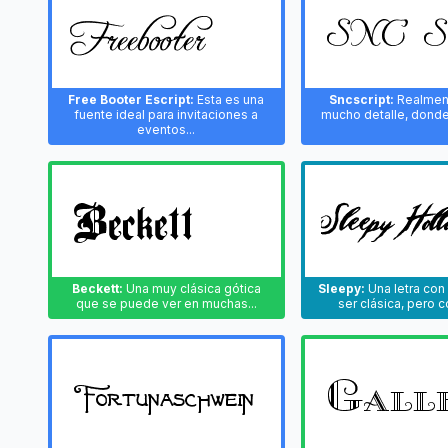
Free Booter Escript:
Esta es una
Sncscript:
Realmen
fuente ideal para invitaciones a
mucho detalle, donde 
eventos...
Beckett:
Una muy clásica gótica
Sleepy:
Una letra con
que se puede ver en muchas...
ser clásica, pero c