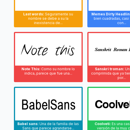
Last words:
Seguramente su
Memes Dirty Headlin
nombre se debe a su la
bien cuadradas, casi m
inexistencia de...
con...
Note This:
Como su nombre lo
Sanskri troman:
Una
indica, parece que fue una...
comprimida que ya tien
por...
Babel sans:
Una de la familia de las
Coolveti:
Es una cas
Sans que parece agrandarse...
versión de la muy c