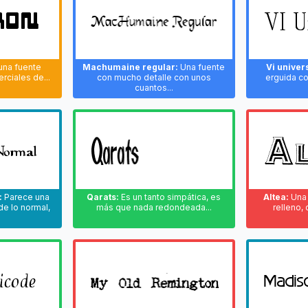
una fuente
Machumaine regular:
Una fuente
Vi univers
rciales de...
con mucho detalle con unos
erguida co
cuantos...
:
Parece una
Qarats:
Es un tanto simpática, es
Altea:
Una 
de lo normal,
más que nada redondeada...
relleno, 