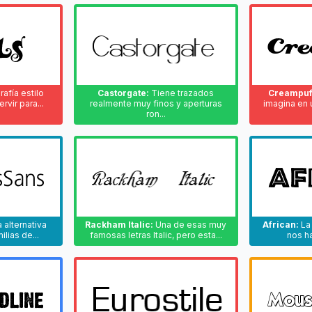
afía estilo
Castorgate:
Tiene trazados
Creampuf
vir para...
realmente muy finos y aperturas
imagina en u
ron...
 alternativa
Rackham Italic:
Una de esas muy
African:
La 
lias de...
famosas letras Italic, pero esta...
nos ha