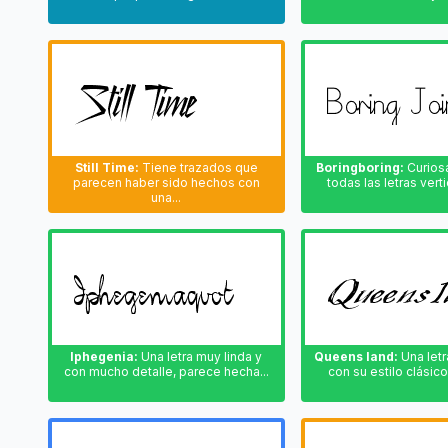
Still Time:
Tiene trazados que
Boringboring:
Curiosa
parecen haber sido hechos con
todas las letras verti
una...
Iphegenia:
Una letra muy linda y
Queens land:
Una letr
con mucho detalle, parece hecha...
con su estilo clásico 