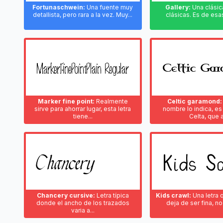
Fortunaschwein:
Una fuente muy
Gallery:
Una clásica
detallista, pero rara a la vez. Muy...
clásicas. Es de esas
Marker fine point:
Realmente
Celtic garamond:
sirve para ahorrar lugar, esta letra
nombre lo indica, es
tiene...
Celta, que a
Chancery cursive:
Letra típica
Kids crawl:
Una letra 
donde el ancho de los trazados
deja de ser fina, no
varia a...