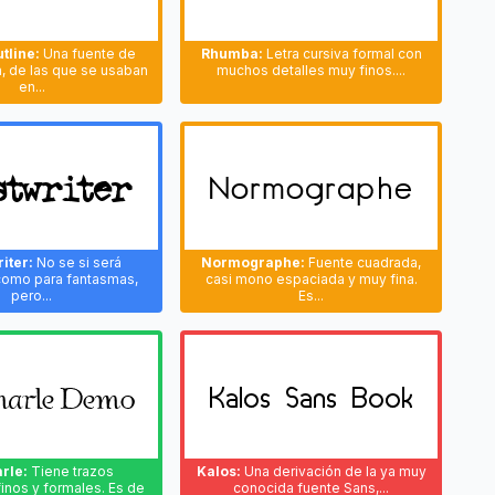
tline:
Una fuente de
Rhumba:
Letra cursiva formal con
a, de las que se usaban
muchos detalles muy finos....
en...
iter:
No se si será
Normographe:
Fuente cuadrada,
 como para fantasmas,
casi mono espaciada y muy fina.
pero...
Es...
rle:
Tiene trazos
Kalos:
Una derivación de la ya muy
inos y formales. Es de
conocida fuente Sans,...