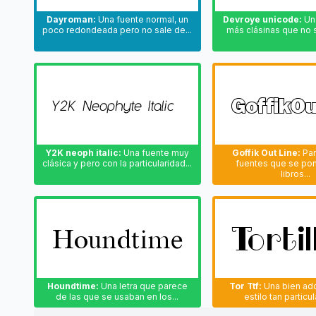
Dayroman:
Una fuente normal, un
Devroye unicode:
Una
poco redondeada pero no sale de...
más clásinas que no s
Y2K neoph italic:
Una fuente muy
Goffik Out Line:
Par
clásica y pero con la particularidad...
fuentes que se pon
libros...
Houndtime:
Una letra que parece
Tor Ttf:
Una bien ad
de las que se usaban en los...
estilo tan particul