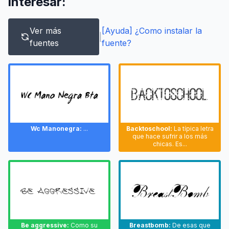
interesar:
Ver más
[Ayuda] ¿Como instalar la
|
fuentes
fuente?
Wc Manonegra:
...
Backtoschool:
La típica letra
que hace sufrir a los más
chicas. Es...
Be aggressive:
Como su
Breastbomb:
De esas que