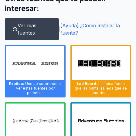
interesar:
Ver más
[Ayuda] ¿Como instalar la
|
fuentes
fuente?
Exotica:
Uno se sorprende al
Led Board:
La típica forma
ver estas fuentes por
que las pantallas leds que se
primera...
pueden...