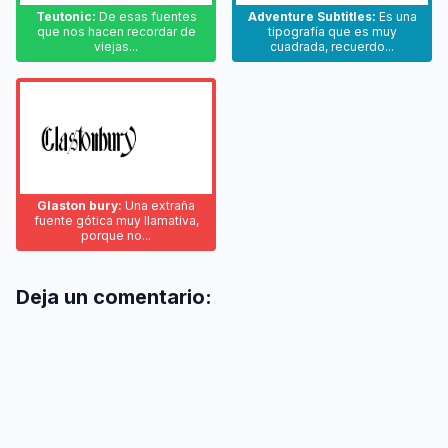
Teutonic:
De esas fuentes
Adventure Subtitles:
Es una
que nos hacen recordar de
tipografía que es muy
viejas...
cuadrada, recuerdo...
Glaston bury:
Una extraña
fuente gótica muy llamativa,
porque no...
Deja un comentario: