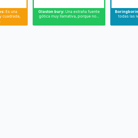
es:
Es una
Glaston bury:
Una extraña fuente
Boringborin
y cuadrada,
gótica muy llamativa, porque no...
todas las l
.