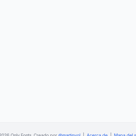
2026 Only Fonts. Creado por
@martinvol
|
Acerca de
|
Mapa del si