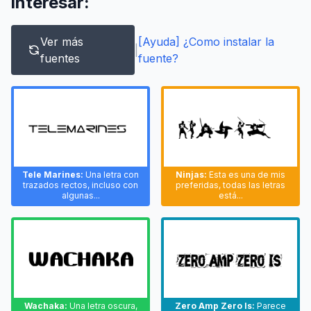
interesar:
Ver más
[Ayuda] ¿Como instalar la
|
fuentes
fuente?
Tele Marines:
Una letra con
Ninjas:
Esta es una de mis
trazados rectos, incluso con
preferidas, todas las letras
algunas...
está...
Wachaka:
Una letra oscura,
Zero Amp Zero Is:
Parece