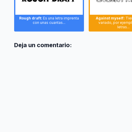
Rough draft:
Es una letra imprenta
Against myself:
Tien
con unas cuantas...
variado, por ejemp
letras...
Deja un comentario: