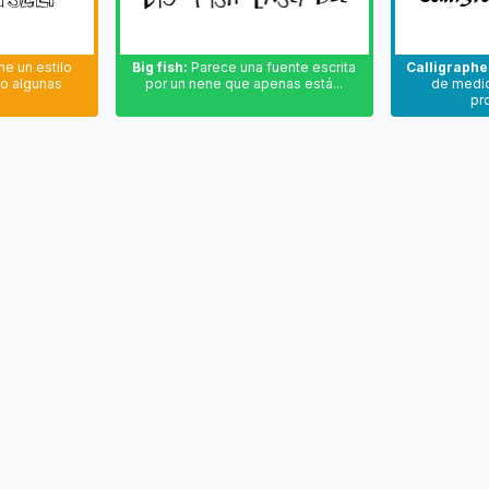
e un estilo
Big fish:
Parece una fuente escrita
Calligraphe
lo algunas
por un nene que apenas está...
de medio
pr