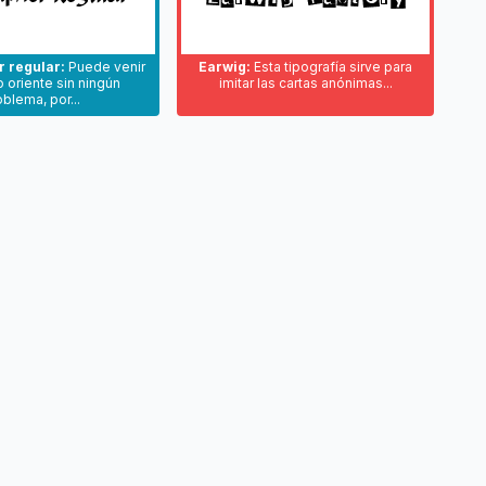
r regular:
Puede venir
Earwig:
Esta tipografía sirve para
 oriente sin ningún
imitar las cartas anónimas...
oblema, por...