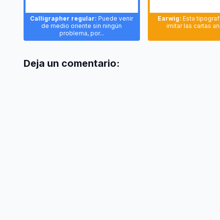
Calligrapher regular:
Puede venir
Earwig:
Esta tipograf
de medio oriente sin ningún
imitar las cartas a
problema, por...
Deja un comentario: