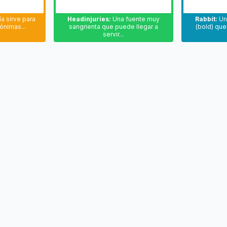
ía sirve para
Headinjuries:
Una fuente muy
Rabbit:
Una
nónimas...
sangrienta que puede llegar a
(bold) que
servir...