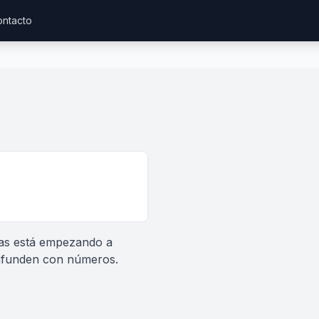
ntacto
nas está empezando a
confunden con números.