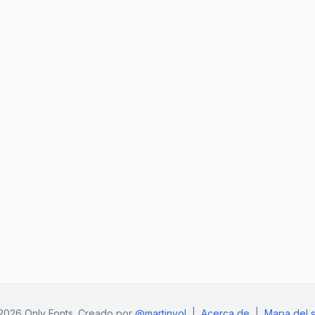
2026 Only Fonts. Creado por
@martinvol
|
Acerca de
|
Mapa del si