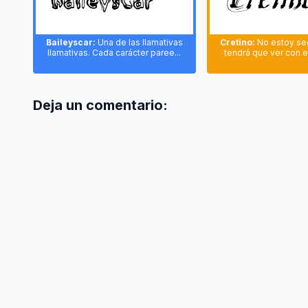
Baileyscar:
Una de las llamativas
Cretino:
No estoy se
llamativas. Cada carácter paree...
tendrá que ver con e
Deja un comentario: