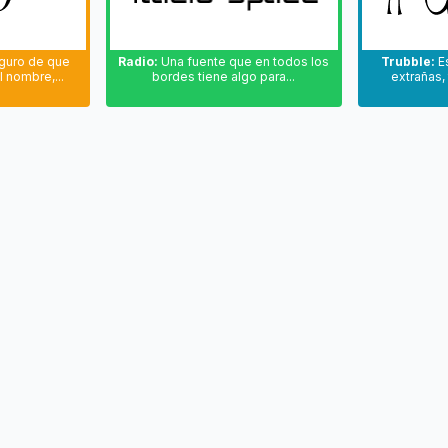
guro de que
Radio:
Una fuente que en todos los
Trubble:
Es
l nombre,...
bordes tiene algo para...
extrañas, 