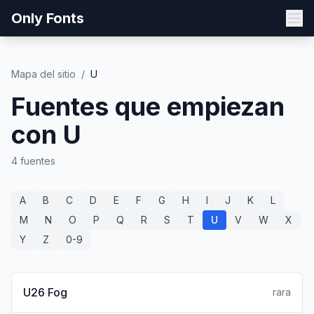
Only Fonts
Mapa del sitio
/
U
Fuentes que empiezan
con U
4 fuentes
A
B
C
D
E
F
G
H
I
J
K
L
M
N
O
P
Q
R
S
T
U
V
W
X
Y
Z
0-9
U26 Fog
rara