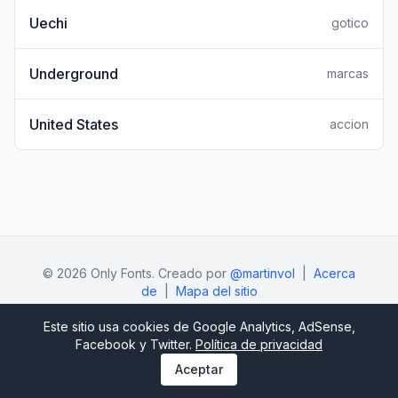
Uechi
gotico
Underground
marcas
United States
accion
© 2026 Only Fonts. Creado por
@martinvol
|
Acerca
de
|
Mapa del sitio
Este sitio usa cookies de Google Analytics, AdSense,
Facebook y Twitter.
Política de privacidad
Aceptar