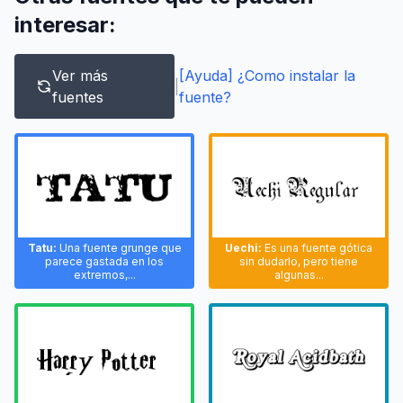
interesar:
Ver más
[Ayuda] ¿Como instalar la
|
fuentes
fuente?
Tatu:
Una fuente grunge que
Uechi:
Es una fuente gótica
parece gastada en los
sin dudarlo, pero tiene
extremos,...
algunas...