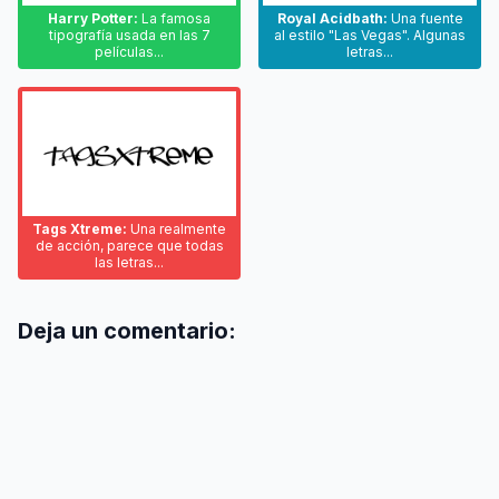
Harry Potter:
La famosa
Royal Acidbath:
Una fuente
tipografía usada en las 7
al estilo "Las Vegas". Algunas
películas...
letras...
Tags Xtreme:
Una realmente
de acción, parece que todas
las letras...
Deja un comentario: