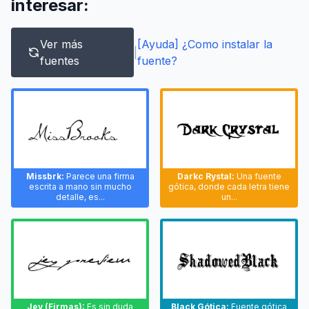
interesar:
Ver más
[Ayuda] ¿Como instalar la
|
fuentes
fuente?
Missbrk:
Parece una firma
Darkc Rystal:
Una fuente
escrita a mano sin mucho
gótica, donde cada letra tiene
detalle, es...
un...
Jey (Firmas):
Es sin duda
Black Gótica:
Fuente gótica