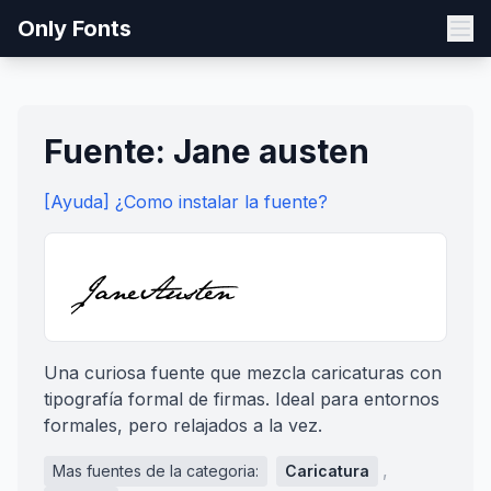
Only Fonts
Fuente: Jane austen
[Ayuda] ¿Como instalar la fuente?
Una curiosa fuente que mezcla caricaturas con
tipografía formal de firmas. Ideal para entornos
formales, pero relajados a la vez.
,
Mas fuentes de la categoria:
Caricatura