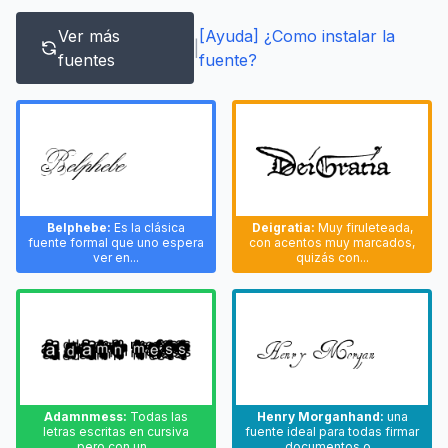
Ver más
[Ayuda] ¿Como instalar la
|
fuentes
fuente?
Belphebe:
Es la clásica
Deigratia:
Muy firuleteada,
fuente formal que uno espera
con acentos muy marcados,
ver en...
quizás con...
Adamnmess:
Todas las
Henry Morganhand:
una
letras escritas en cursiva
fuente ideal para todas firmar
pero con un...
documentos o...