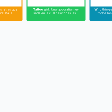
s letras que
Tattoo girl:
Una tipografía muy
Wild things
ra! Da la...
linda en la cual casi todas las...
todos los