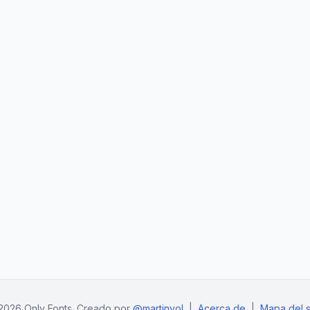
2026 Only Fonts. Creado por
@martinvol
|
Acerca de
|
Mapa del si