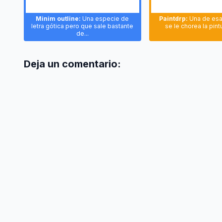
Minim outline:
Una especie de
Paintdrp:
Una de esa
letra gótica pero que sale bastante
se le chorea la pintu
de...
Deja un comentario: