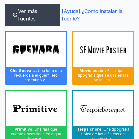
Ver más
[Ayuda] ¿Como instalar la
|
fuentes
fuente?
Che Guevara:
Una letra que
Movie poster:
Es la típica
recuerda a el guerrillero
tipografía que se usa en las
argentino y...
películas...
Primitive:
Una rara que
Terpsichore:
Una tipografía
cuesta encasillarla en algún
típica de las clásicas en
lugar. A...
cursiva de...