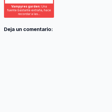
Vampyres garden:
Una
fuente bastante extraña, hace
recordar a las...
Deja un comentario: