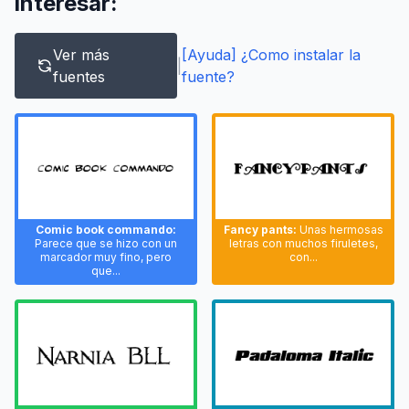
interesar:
Ver más
[Ayuda] ¿Como instalar la
|
fuentes
fuente?
Comic book commando:
Fancy pants:
Unas hermosas
Parece que se hizo con un
letras con muchos firuletes,
marcador muy fino, pero
con...
que...