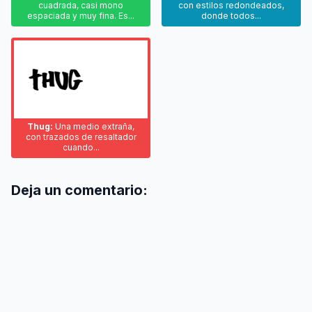
cuadrada, casi mono
con estilos redondeados,
espaciada y muy fina. Es...
donde todos...
Thug:
Una medio extraña,
con trazados de resaltador
cuando...
Deja un comentario: