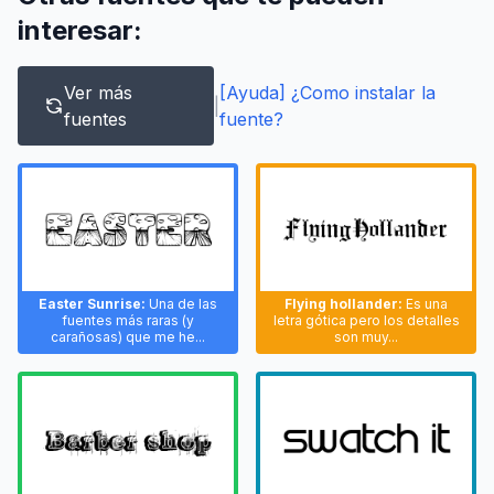
interesar:
Ver más
[Ayuda] ¿Como instalar la
|
fuentes
fuente?
Easter Sunrise:
Una de las
Flying hollander:
Es una
fuentes más raras (y
letra gótica pero los detalles
carañosas) que me he...
son muy...