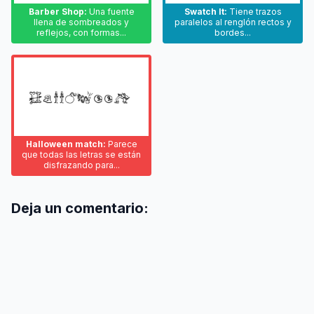
Barber Shop:
Una fuente
Swatch It:
Tiene trazos
llena de sombreados y
paralelos al renglón rectos y
reflejos, con formas...
bordes...
Halloween match:
Parece
que todas las letras se están
disfrazando para...
Deja un comentario: