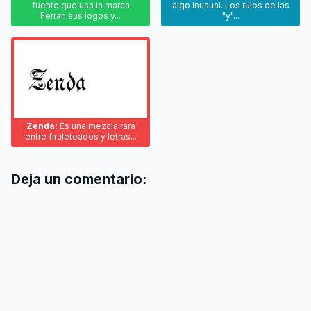
fuente que usa la marca
algo inusual. Los rulos de las
Ferrari sus logos y...
"y"...
Zenda:
Es una mezcla rara
entre firuleteados y letras...
Deja un comentario: