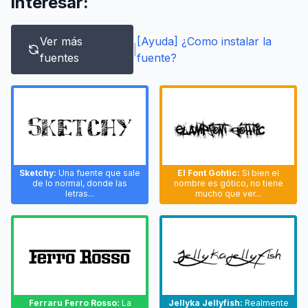
interesar:
Ver más
[Ayuda] ¿Como instalar la
|
fuentes
fuente?
Sketchy:
Una fuente que sale
El Font Gohtic:
Si bien el
de lo normal, donde las
nombre es gótico, no tiene
letras...
mucho que ver...
Ferraru Ferro Rosso:
La
Jellyka Jellyfish:
Realmente