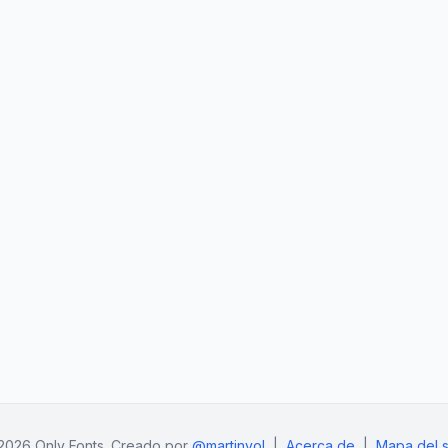
2026 Only Fonts. Creado por
@martinvol
|
Acerca de
|
Mapa del si