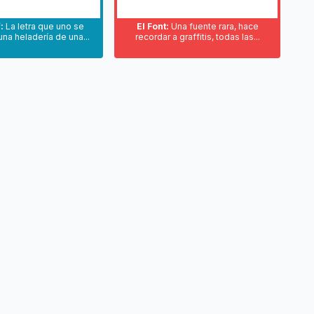
:
La letra que uno se
El Font:
Una fuente rara, hace
na heladería de una...
recordar a graffitis, todas las...