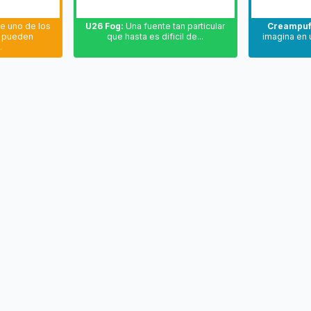
e uno de los
U26 Fog:
Una fuente tan particular
Creampuf
e pueden
que hasta es dificil de...
imagina en u
.